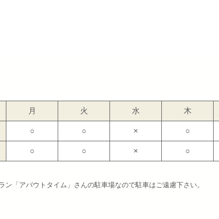
月
火
水
木
○
○
×
○
○
○
×
○
ラン「アバウトタイム」さんの駐車場なので駐車はご遠慮下さい。