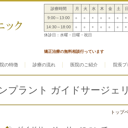
診療時間
月
火
水
木
金
土
9:00～13:00
○
○
×
○
○
○
×
14:30～18:00
○
○
×
○
○
○
×
休診日：水曜・日曜・祝日
矯正治療の無料相談行っています
院の特徴
診療の流れ
医院のご紹介
院長プ
ンプラント ガイドサージェ
トップ